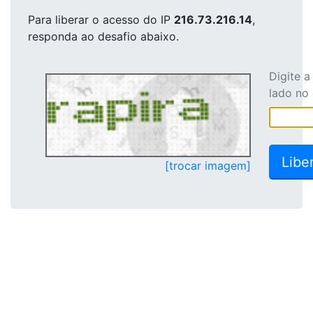
Para liberar o acesso
do IP
216.73.216.14
,
responda ao desafio abaixo.
Digite 
lado no
[trocar imagem]