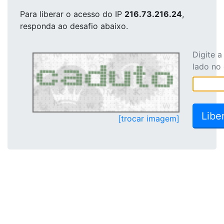
Para liberar o acesso
do IP
216.73.216.24
,
responda ao desafio abaixo.
Digite 
lado no
[trocar imagem]